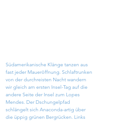
Südamerikanische Klänge tanzen aus 
fast jeder Maueröffnung. Schlaftrunken 
von der durchreisten Nacht wandern 
wir gleich am ersten Insel-Tag auf die 
andere Seite der Insel zum Lopes 
Mendes. Der Dschungelpfad 
schlängelt sich Anaconda-artig über 
die üppig grünen Bergrücken. Links 
und rechts des Pfades stehen 
baumstamm-dicke Bambusholme wie 
Zinnsoldaten Spalier. Bei genauerem 